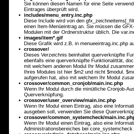
Sie können diesen Namen für eine Seite verwende
Eintrages überprüft wird.
includes/menu_entry.inc.php
Diese Include wird von den gfx_zeichneitems[_filt
einen Item-Menüeintrag an. Sie müssen die GFX-
Modulen mit der Ordnerstruktur üblich. Die var.i
images/item*.gif
Diese Grafik wird z.B. in menueeintrag.inc.php au
crossover/
Dieses Verzeichnis beinhaltet querverknüpfte Funk
ebenfalls eine querverknüpfte Funktionalittät, doc
mit welchem anderen Modul Ihr Modul zusammena
Ihres Modules ist hier $m2 und nicht $modul. $
aufgerufen hat, also mit welchem Ihr Modul zus
crossover/common_cronjob/main.inc.php
Wenn Ihr Modul durch die minütliche Cronjob-Aus
Querverknüpfung.
crossover/user_overview/main.inc.php
Wenn Ihr Modul einen Eintrag, also eine Informa
ausgeben soll, verwenden Sie diese Querverknüp
crossover/common_systemcheck/main.inc.ph
Wenn Ihr Modul einen Eintrag, also eine Inform
Administrationsbereiches bei core_systemcheck 