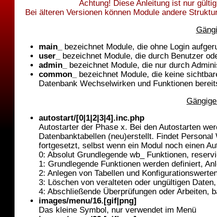
Achtung! Diese Anleitung ist nur gült
Bei älteren Versionen können Module andere Struktu
Gängi
main_
bezeichnet Module, die ohne Login aufger
user_
bezeichnet Module, die durch Benutzer ode
admin_
bezeichnet Module, die nur durch Admini
common_
bezeichnet Module, die keine sichtba
Datenbank Wechselwirken und Funktionen bereitst
Gängige
autostart/[0|1|2|3|4].inc.php
Autostarter der Phase x. Bei den Autostarten wer
Datenbanktabellen (neu)erstellt. Findet Persona
fortgesetzt, selbst wenn ein Modul noch einen Aut
0: Absolut Grundlegende wb_ Funktionen, reservi
1: Grundlegende Funktionen werden definiert, Anl
2: Anlegen von Tabellen und Konfigurationswerten
3: Löschen von veralteten oder ungültigen Daten, 
4: Abschließende Überprüfungen oder Arbeiten, ba
images/menu/16.[gif|png]
Das kleine Symbol, nur verwendet im Menü