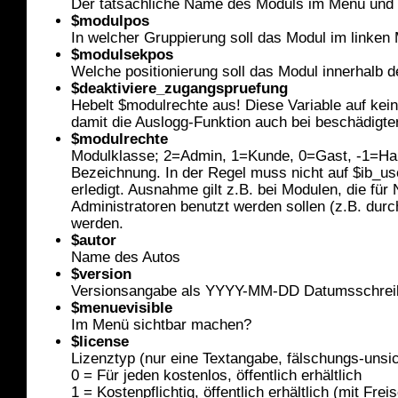
Der tatsächliche Name des Moduls im Menü und in
$modulpos
In welcher Gruppierung soll das Modul im linke
$modulsekpos
Welche positionierung soll das Modul innerhalb 
$deaktiviere_zugangspruefung
Hebelt $modulrechte aus! Diese Variable auf keine
damit die Auslogg-Funktion auch bei beschädigter
$modulrechte
Modulklasse; 2=Admin, 1=Kunde, 0=Gast, -1=Haup
Bezeichnung. In der Regel muss nicht auf $ib_u
erledigt. Ausnahme gilt z.B. bei Modulen, die für
Administratoren benutzt werden sollen (z.B. dur
werden.
$autor
Name des Autos
$version
Versionsangabe als YYYY-MM-DD Datumsschrei
$menuevisible
Im Menü sichtbar machen?
$license
Lizenztyp (nur eine Textangabe, fälschungs-unsi
0 = Für jeden kostenlos, öffentlich erhältlich
1 = Kostenpflichtig, öffentlich erhältlich (mit Fr