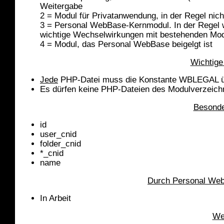
Weitergabe
2 = Modul für Privatanwendung, in der Regel nicht 
3 = Personal WebBase-Kernmodul. In der Regel w
wichtige Wechselwirkungen mit bestehenden Modu
4 = Modul, das Personal WebBase beigelgt ist
Wichtige
Jede
PHP-Datei muss die Konstante WBLEGAL ü
Es dürfen keine PHP-Dateien des Modulverzeichn
Besonde
id
user_cnid
folder_cnid
*_cnid
name
Durch Personal WebB
In Arbeit
We