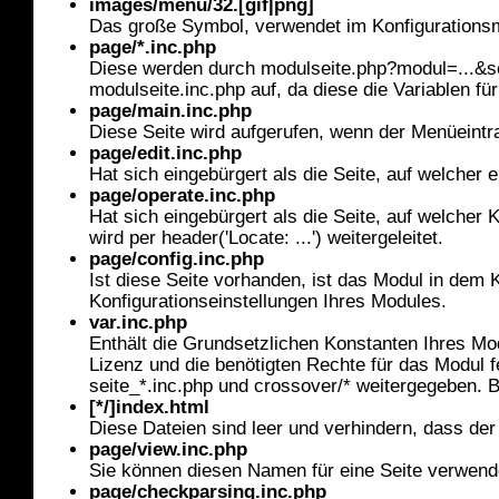
images/menu/32.[gif|png]
Das große Symbol, verwendet im Konfigurationsme
page/*.inc.php
Diese werden durch modulseite.php?modul=...&sei
modulseite.inc.php auf, da diese die Variablen für
page/main.inc.php
Diese Seite wird aufgerufen, wenn der Menüeintra
page/edit.inc.php
Hat sich eingebürgert als die Seite, auf welcher ei
page/operate.inc.php
Hat sich eingebürgert als die Seite, auf welcher 
wird per header('Locate: ...') weitergeleitet.
page/config.inc.php
Ist diese Seite vorhanden, ist das Modul in dem 
Konfigurationseinstellungen Ihres Modules.
var.inc.php
Enthält die Grundsetzlichen Konstanten Ihres M
Lizenz und die benötigten Rechte für das Modul f
seite_*.inc.php und crossover/* weitergegeben. B
[*/]index.html
Diese Dateien sind leer und verhindern, dass de
page/view.inc.php
Sie können diesen Namen für eine Seite verwenden,
page/checkparsing.inc.php