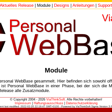
Aktuelles Release
| Module |
Designs
|
Anleitungen
|
Suppor
Module
Personal WebBase gesammelt. Hier befinden sich sowohl offi
t ist Personal WebBase in einer Phase, bei der sich die Mo
Release alle Zusatzmodule.
© Copyright 2004 - 2026
ViaThinkSoft
. Alle Rechte vorbehalten!
Impressum
|
Haftungsausschluss
|
Datenschutzerklärung
ent last modified: 2022-02-20 22:19:47 GMT+0100 - Powered by ViaThinkSoft Sigma Version 3.